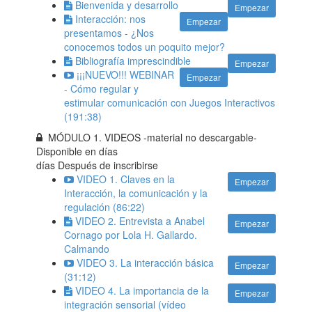
Bienvenida y desarrollo
Empezar
Interacción: nos
Empezar
presentamos - ¿Nos
conocemos todos un poquito mejor?
Bibliografía imprescindible
Empezar
¡¡¡NUEVO!!! WEBINAR
Empezar
- Cómo regular y
estimular comunicación con Juegos Interactivos
(191:38)
MÓDULO 1. VIDEOS -material no descargable-
Disponible en
días
días Después de inscribirse
VIDEO 1. Claves en la
Empezar
Interacción, la comunicación y la
regulación (86:22)
VIDEO 2. Entrevista a Anabel
Empezar
Cornago por Lola H. Gallardo.
Calmando
VIDEO 3. La interacción básica
Empezar
(31:12)
VIDEO 4. La importancia de la
Empezar
integración sensorial (vídeo